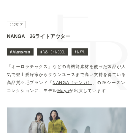
2026.1.21
NANGA 26ライトアウター
# Advertisement
# FASHION MODEL
# MAYA
「オーロラテックス」などの高機能素材を使った製品が人
気で登山愛好家からタウンユースまで高い支持を得ている
高品質羽毛ブランド「
NANGA
（ナンガ）
」の
26
シーズン
コレクションに、モデル
Maya
が出演しています