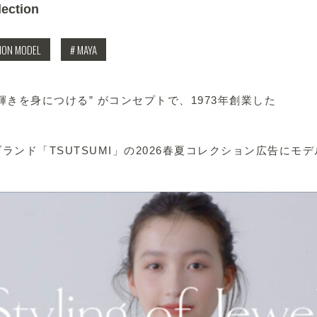
ection
HION MODEL
# MAYA
輝きを身につける” がコンセプトで、1973年創業した
ンド「TSUTSUMI」
の2026春夏コレクション広告にモデ