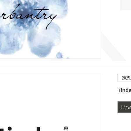
2025.
Tind
# Adve