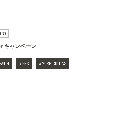
1.30
der キャンペーン
PAIGN
# SNS
# YURIE COLLINS