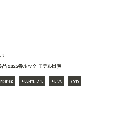
2.9
品 2025春ルック モデル出演
rtisement
# COMMERCIAL
# MAYA
# SNS