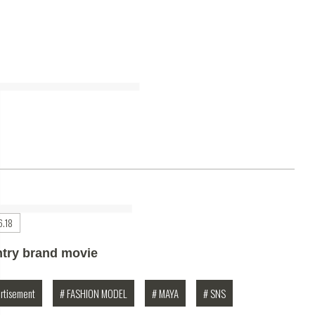
6.18
ntry brand movie
rtisement
# FASHION MODEL
# MAYA
# SNS