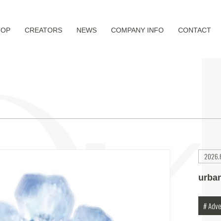
TOP
CREATORS
NEWS
COMPANY INFO
CONTACT
2026.
urba
# Adve