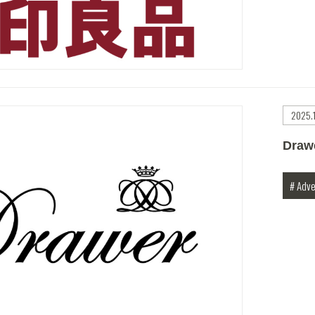
2025.
Dra
# Adve