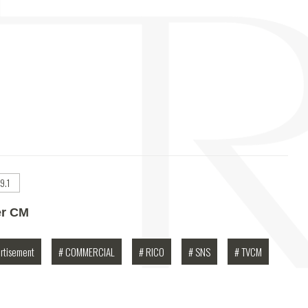
9.1
er CM
rtisement
# COMMERCIAL
# RICO
# SNS
# TVCM