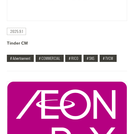
2025.9.1
Tinder CM
# Advertisement
# COMMERCIAL
# RICO
# SNS
# TVCM