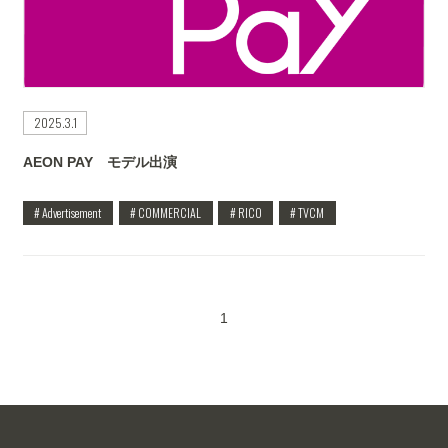
2025.3.1
AEON PAY モデル出演
# Advertisement
# COMMERCIAL
# RICO
# TVCM
1